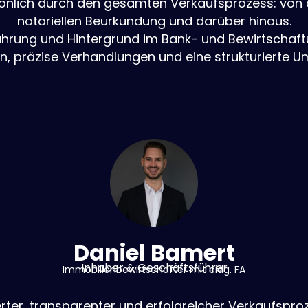
sönlich durch den gesamten Verkaufsprozess: von 
notariellen Beurkundung und darüber hinaus.
ahrung und Hintergrund im Bank- und Bewirtschaft
en, präzise Verhandlungen und eine strukturierte U
Daniel Bamert
Inhaber & Geschäftsführer
Immobilienbewirtschafter mit eidg. FA
ierter, transparenter und erfolgreicher Verkaufspro